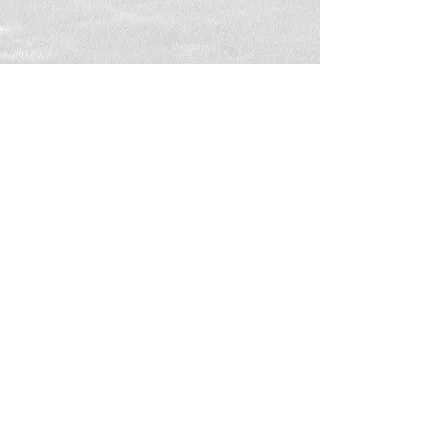
Interessante links
Natuurpunt - Oude spoorweg-
vaarttaluds-braebos
Toerisme Leiestreek - Orveytbos
Op stap in het land van Mortagne
Toerisme Zwevegem
info@tothemoen.be
©2024 by To the Moen
Disclaimer & Privacy